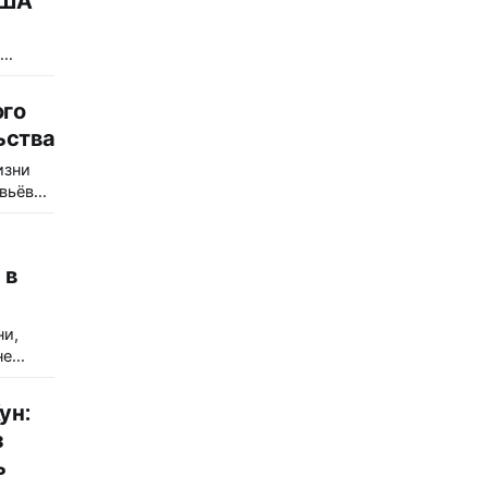
США
та
ого
ьной
ьства
цы
изни
иско.
вьёва
-
таевой
ов в
vri
й
огом и
ванной
 в
пытом
son.
 в
е в США
ни,
,
не
еса на
 и
ун:
ой,
з
Wine
ь
 ивент-