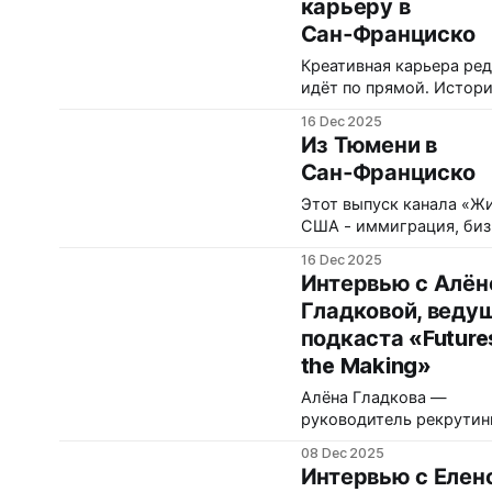
карьеру в
Johnson & Johnson, раз
Сан‑Франциско
как в эмиграции создат
семейный бизнес с нуля
Креативная карьера ре
пройти через страх, ра
идёт по прямой. Истор
роли в паре и
русско‑американской
16 Dec 2025
художницы Налы Кун —
Из Тюмени в
доказательство: от рек
Сан‑Франциско
управления ночными к
в Тюмени до запатенто
Этот выпуск канала «Жи
техники живописи, пере
США - иммиграция, биз
США по визе талантов и
технологии» — беседа 
16 Dec 2025
успешных продаж в
Налой Кун,
Интервью с Алён
Сан‑Франциско. Ниже —
русско‑американской
практических инсайтов 
Гладковой, веду
художницей из
пути для художников,
подкаста «Futures
Сан‑Франциско. Она соз
креаторов и иммигрант
запатентовала собстве
the Making»
технику масляной живо
Алёна Гладкова —
Twill Art, оформила визу
руководитель рекрутин
талантов (O‑1) и постр
компании Key People, к
устойчивую карьеру
08 Dec 2025
помогает IT‑компаниям
независимого художник
Интервью с Елен
и Европе находить инж
США. Разговор — о