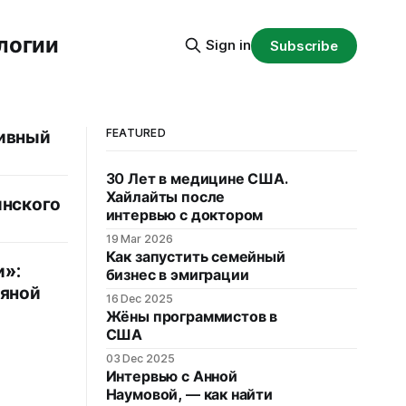
логии
Sign in
Subscribe
FEATURED
тивный
30 Лет в медицине США.
Хайлайты после
инского
интервью с доктором
19 Mar 2026
Как запустить семейный
и»:
бизнес в эмиграции
ьяной
16 Dec 2025
Жёны программистов в
США
03 Dec 2025
Интервью с Анной
Наумовой, — как найти