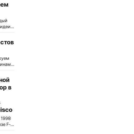
й
еем
 На
дый
 идеи и
ут
и семь
тие
стов
рые
ервью
ь,
ом
вший
куем
инами,
ком
ями
ной
омощью
троили
кта,
ор в
‑повар
м и
ги
s
рист
cisco
рии —
 1998
ужа и
зе F‑1.