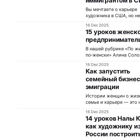
иммигрантом в 
Вы мечтаете о карьере
художника в США, но не
знаете, с чего начать? Э
16 Dec 2025
пошаговая инструкция
15 уроков женск
создана на основе реал
предпринимател
истории русско-
американской художни
В нашей рубрике «По ж
Налы Кун из Сан‑Франц
по‑женски» Алина Соло
Она прошла путь от арт
беседует с Татьяной Ка
16 Dec 2025
директора ночных клуб
— основательницей Qve
Как запустить
Тюмени до независимо
Wine Georgia, маркетол
художницы с запатенто
семейный бизнес
ивент-менеджером с о
техникой живописи,
эмиграции
работы в Johnson & John
успешными выставками
Это история о переезд
Истории женщин о жиз
США
во время беременности
семье и карьере — это 
запуске семейного бизн
только вдохновение, но
новом рынке, разлуке с
16 Dec 2025
прикладные уроки. На
ребёнком, выгорании и
14 уроков Налы К
примере Татьяны Катаев
честном поиске
как художнику и
основательницы Qvevri 
России построит
Georgia, маркетолога и
менеджера с опытом в