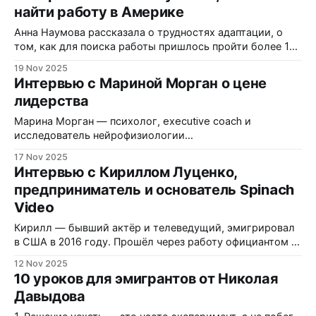
найти работу в Америке
невероятных побегов стала история океанографа
Станислава Курилова — человека, который в 1974 году
Анна Наумова рассказала о трудностях адаптации, о
прыгнул ночью с советского круизного лайнера в
том, как для поиска работы пришлось пройти более 100
открытый Тихий
собеседований и почему увольнение из крупной
19 Nov 2025
компании может случиться за полчаса. Разговор
Интервью с Мариной Морган о цене
честный, иногда резкий, но полный практических
лидерства
советов для тех, кто планирует переезд или уже строит
карьеру за границей. Как начался твой переезд
Марина Морган — психолог, executive coach и
исследователь нейрофизиологии
предпринимательства. В этом разговоре она объясняет,
17 Nov 2025
почему у успешных основателей часто возникают
Интервью с Кириллом Луценко,
кризисы, как ментальное состояние влияется на
предприниматель и основатель Spinach
результаты бизнеса и что конкретно может помочь
Video
лидеру сохранить продуктивность и ясность в эпоху
ИИ. Как вы пришли к тому, чем сейчас занимаетесь, и
Кирилл — бывший актёр и телеведущий, эмигрировал
в США в 2016 году. Прошёл через работу официантом и
санитаром в хосписе, переквалифицировался в диджея,
12 Nov 2025
а затем запустил видеопродакшн Spinach Video в
10 уроков для эмигрантов от Николая
Кремниевой долине. Сейчас уделяет время вирусному
Давыдова
контенту для медицинских брендов и участвует в
стартапах, связанных с микророботами и