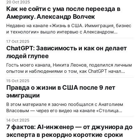
20 Oct 2025
контракт и открыл свою видеостудию, а теперь
Как не сойти с ума после переезда в
запускает стартап 1703 Media в сфере
Америку. Александр Волчек
автоматизированного пост‑продакшна. В этом
интервью мы обсуждаем путь от Казани до Кремниевой
Недавно на канале «Жизнь в США. Иммиграция, бизнес
долины, первые шаги в бизнесе, культуру американских
и технологии» вышло интервью с Александром
Волчеком — предпринимателем, бывшим CEO
17 Oct 2025
GeekBrains и Megaplan, бизнес-наставником и духовным
ChatGPT: Зависимость и как он делает
проводником. В этой колонке я не просто перескажу
людей глупее
беседу, а попробую осмыслить её в контексте ещё
одной серии разговоров с иммигрантскими
Гость моего канала, Никита Леонов, поделился личным
основателями: что их двигает,
опытом и наблюдениями о том, как ChatGPT начал
занимать слишком много места в его повседневной
15 Oct 2025
жизни — и почему это может постепенно ослаблять
Правда о жизни в США после 9 лет
наши мыслительные навыки. Видео создано каналом
эмиграции
«Жизнь в США. Иммиграция, бизнес и технологии», и в
этой статье я развиваю те же
В этом материале я заочно пообщался с Анатолием
Власовым — через его видео на канале «Столица
мира». Он честно рассказал, для кого США не подходит,
14 Oct 2025
с какими трудностями сталкиваются новоприбывшие и
7 фактов: AI-инженер — от джуниора до
какие реальные решения действительно работают. Это
эксперта в рекордно короткие сроки
— разговор, который должен услышать каждый, кто