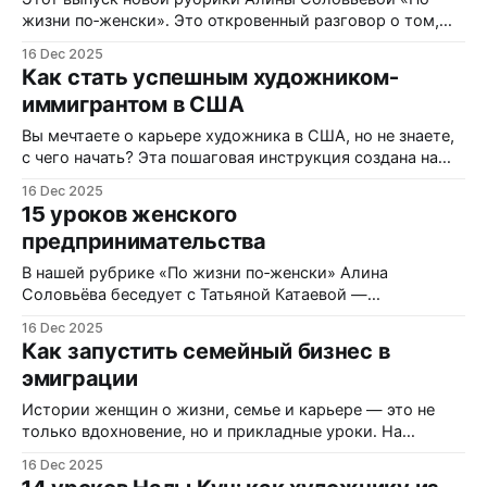
жизни по‑женски». Это откровенный разговор о том,
как женщина одновременно строит семью, карьеру и
16 Dec 2025
бизнес в другой стране. Гостья — Татьяна Катаева,
Как стать успешным художником-
основатель Qvevri Wine Georgia и маркетолог с опытом
иммигрантом в США
в Johnson & Johnson, — делится своим маршрутом от «я
не материал предпринимателя» до
Вы мечтаете о карьере художника в США, но не знаете,
с чего начать? Эта пошаговая инструкция создана на
основе реальной истории русско-американской
16 Dec 2025
художницы Налы Кун из Сан‑Франциско. Она прошла
15 уроков женского
путь от арт-директора ночных клубов в Тюмени до
предпринимательства
независимой художницы с запатентованной техникой
живописи, успешными выставками в США
В нашей рубрике «По жизни по‑женски» Алина
Соловьёва беседует с Татьяной Катаевой —
основательницей Qvevri Wine Georgia, маркетологом и
16 Dec 2025
ивент-менеджером с опытом работы в Johnson &
Как запустить семейный бизнес в
Johnson. Это история о переезде в США во время
эмиграции
беременности, запуске семейного бизнеса на новом
рынке, разлуке с ребёнком, выгорании и честном
Истории женщин о жизни, семье и карьере — это не
поиске
только вдохновение, но и прикладные уроки. На
примере Татьяны Катаевой, основательницы Qvevri Wine
16 Dec 2025
Georgia, маркетолога и ивент-менеджера с опытом в