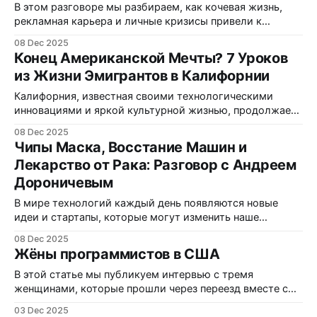
В этом разговоре мы разбираем, как кочевая жизнь,
рекламная карьера и личные кризисы привели к
переосмыслению профессии и к переезду в США по
08 Dec 2025
визе O‑1. Елена рассказывает честно — о творческих
Конец Американской Мечты? 7 Уроков
победах, фрилансе в паре с арт‑директором, о панике
из Жизни Эмигрантов в Калифорнии
2022 года и о том, как сторителлинг стал не только
Калифорния, известная своими технологическими
инновациями и яркой культурной жизнью, продолжает
привлекать эмигрантов со всего мира. Но что на самом
08 Dec 2025
деле скрывается за блестящей картинкой
Чипы Маска, Восстание Машин и
«американской мечты»? На основе видео Андрея
Лекарство от Рака: Разговор с Андреем
Буренока «Конец американской мечты? Калифорния:
Дороничевым
исповедь эмигрантов» мы собрали семь ключевых
уроков, которые помогут лучше понять реальность
В мире технологий каждый день появляются новые
жизни в этом
идеи и стартапы, которые могут изменить наше
восприятие жизни. В недавнем интервью на YouTube
08 Dec 2025
канале вДудь, Андрей Дороничев, бывший топ-
Жёны программистов в США
менеджер Google и создатель стартапа, работающего
над поиском лекарства от рака с помощью
В этой статье мы публикуем интервью с тремя
искусственного интеллекта, поделился своим опытом и
женщинами, которые прошли через переезд вместе с
мнением о будущем IT.
мужьями программистами и выстроили свою жизнь в
03 Dec 2025
США: шеф‑повар Катерина Первушина, маркетолог и