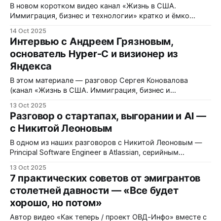
планирует переезд или только начинает путь в
В новом коротком видео канал «Жизнь в США.
Америке.
Иммиграция, бизнес и технологии» кратко и ёмко
объясняет, как современные системы ИИ уже обгоняют
14 Oct 2025
начинающего инженера и что это означает для
Интервью с Андреем Грязновым,
индустрии. Ниже — обзор ключевых идей из ролика,
основатель Hyper-C и визионер из
развёрнутые комментарии и практические выводы. 1.
Яндекса
ИИ уже ближе к уровню джуниор‑инженера, чем
В этом материале — разговор Сергея Коновалова
(канал «Жизнь в США. Иммиграция, бизнес и
технологии») с Андреем Грязновым — инженером,
13 Oct 2025
сооснователем Яндекс.Алиса, CEO AI-стартапа Hyper-C
Разговор о стартапах, выгорании и AI —
в Кремниевой долине. Мы обсуждаем путь иммигранта,
с Никитой Леоновым
продуктовую стратегию стартапа, первые кейсы
применения бизнес-«автопилота» и большой взгляд на
В одном из наших разговоров с Никитой Леоновым —
то, как AI меняет экономику
Principal Software Engineer в Atlassian, серийным
техфаундером и человеком с более чем
13 Oct 2025
двадцатилетним опытом в фронтенд и мобильной
7 практических советов от эмигрантов
разработке — мы прошлись по целой эпохе: от первых
столетней давности — «Все будет
игр на 64 КБ до стартапов, продажи проектов и
хорошо, но потом»
стремительных изменений, которые приносит
искусственный интеллект. Мы
Автор видео «Как теперь / проект ОВД-Инфо» вместе с