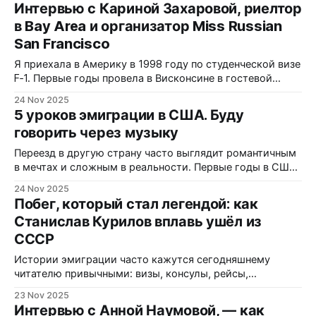
Интервью с Кариной Захаровой, риелтор
автор книги Анна Бахвалова и футурист Майя Иванова.
в Bay Area и организатор Miss Russian
Их истории — про баланс между поддержкой карьеры
San Francisco
мужа и поиском собственной идентичности, про
Я приехала в Америку в 1998 году по студенческой визе
F‑1. Первые годы провела в Висконсине в гостевой
семье, затем переехала в Сан‑Франциско, закончила
24 Nov 2025
университет как маркетолог и постепенно построила
5 уроков эмиграции в США. Буду
жизнь в Bay Area. Через годы жизни здесь были и брак с
говорить через музыку
американцем, и развод, и смена профессиональной
Переезд в другую страну часто выглядит романтичным
в мечтах и сложным в реальности. Первые годы в США
для одного из иммигрантов оказались настоящим
24 Nov 2025
испытанием — настолько сильным, что он называл этот
Побег, который стал легендой: как
период «кромешным адом». Из этого опыта можно
Станислав Курилов вплавь ушёл из
выделить пять практических уроков, которые помогут
СССР
тем, кто готовится к переезду или уже
Истории эмиграции часто кажутся сегодняшнему
читателю привычными: визы, консулы, рейсы,
чемоданы. Но были времена, когда желание увидеть
23 Nov 2025
мир за пределами страны превращалось в почти
Интервью с Анной Наумовой, — как
мифологические испытания. Одним из таких