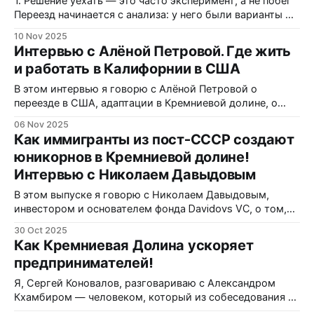
1. Решение уехать — это часто эксперимент, а не побег
миниатюрными моторами. «Первые
Переезд начинается с анализа: у него были варианты —
остаться в Великобритании, продолжать карьеру в
10 Nov 2025
России или попробовать США. Он и его жена приняли
Интервью с Алёной Петровой. Где жить
решение как эксперимент на два года — не
и работать в Калифорнии в США
окончательный побег, а проверка гипотезы. Такой
подход снижает психологическое давление и
В этом интервью я говорю с Алёной Петровой о
переезде в США, адаптации в Кремниевой долине, о
том, как строить бизнес и привлекать инвестиции, и
06 Nov 2025
почему для многих эмигрантов главная проблема —
Как иммигранты из пост-СССР создают
умение себя продавать. Ниже — честные ответы из
юникорнов в Кремниевой долине!
разговора: от бытовых испытаний коливинга до
Интервью с Николаем Давыдовым
практики работы венчурного фонда. Путь в
В этом выпуске я говорю с Николаем Давыдовым,
инвестором и основателем фонда Davidovs VC, о том,
как пройти путь от первых стартапов в России до
30 Oct 2025
инвестиций в десятки американских компаний. Очень
Как Кремниевая Долина ускоряет
честный разговор — про риск, веру, иммиграцию и то,
предпринимателей!
как рождаются новые юникорны. Когда и почему вы
решили переехать в
Я, Сергей Коновалов, разговариваю с Александром
Кхамбиром — человеком, который из собеседования на
позицию маркетолога неожиданно получил первый