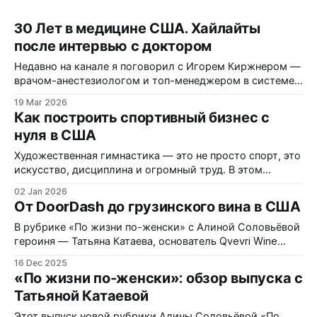
30 Лет в медицине США. Хайлайты
после интервью с доктором
Недавно на канале я поговорил с Игорем Киржнером —
врачом-анестезиологом и топ-менеджером в системе
здравоохранения США. Он много лет работает внутри
19 Mar 2026
американских госпиталей, управляет медицинскими
Как построить спортивный бизнес с
командами и участвует в оптимизации процессов в
нуля в США
десятках больниц по всей стране. Мы поговорили о
том, как на самом деле работает медицина в США.
Художественная гимнастика — это не просто спорт, это
искусство, дисциплина и огромный труд. В этом
руководстве мы разберем путь Маши Калужской,
02 Jan 2026
основательницы клуба «Champion Rhythmics» в Сан-
От DoorDash до грузинского вина в США
Диего, и узнаем, как превратить спортивное прошлое в
успешный бизнес в США. Шаг 1 Получите
В рубрике «По жизни по-женски» с Алиной Соловьёвой
профессиональное образование Фундамент успеха
героиня — Татьяна Катаева, основатель Qvevri Wine
закладывается еще до переезда. Маша
Georgia и маркетолог с опытом работы в Johnson &
16 Dec 2025
Johnson — делится своим путём: переездом в США,
«По жизни по‑женски»: обзор выпуска с
стартом семейного бизнеса по импорту грузинского
Татьяной Катаевой
вина, решением трудностей миграции и честным
разговором о поиске нового направления в жизни.
Этот выпуск новой рубрики Алины Соловьёвой «По