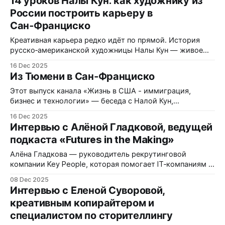
14 уроков Налы Кун: как художнику из
Johnson & Johnson, разбираем, как в эмиграции создать
России построить карьеру в
семейный бизнес с нуля, пройти через страх, разделить
Сан‑Франциско
роли в паре и
Креативная карьера редко идёт по прямой. История
русско‑американской художницы Налы Кун — живое
доказательство: от рекламы и управления ночными
16 Dec 2025
клубами в Тюмени до запатентованной техники
Из Тюмени в Сан‑Франциско
живописи, переезда в США по визе талантов и
успешных продаж в Сан‑Франциско. Ниже — 15
Этот выпуск канала «Жизнь в США - иммиграция,
практических инсайтов из её пути для художников,
бизнес и технологии» — беседа с Налой Кун,
креаторов и иммигрантов,
русско‑американской художницей из Сан‑Франциско.
16 Dec 2025
Она создала и запатентовала собственную технику
Интервью с Алёной Гладковой, ведущей
масляной живописи Twill Art, оформила визу талантов
подкаста «Futures in the Making»
(O‑1) и построила устойчивую карьеру независимого
художника в США. Разговор — о трансформации из
Алёна Гладкова — руководитель рекрутинговой
арт‑директора ночных
компании Key People, которая помогает IT‑компаниям в
США и Европе находить инженеров и менеджеров,
08 Dec 2025
ведущая подкаста про эмиграцию и лидерство и
Интервью с Еленой Суворовой,
выпускница программы Stanford LEAD. В разговоре с
креативным копирайтером и
Сергеем Коноваловым она рассказывает, почему не все
специалистом по сторителлингу
мечтают именно о США, как пережить социальную
изоляцию после переезда,