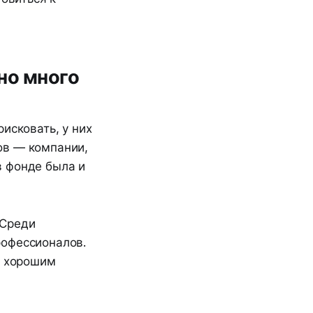
но много
рисковать, у них
ов — компании,
в фонде была и
 Среди
рофессионалов.
и хорошим