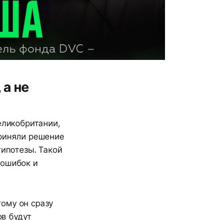
 а не
еликобритании,
приняли решение
гипотезы. Такой
 ошибок и
ому он сразу
ов будут