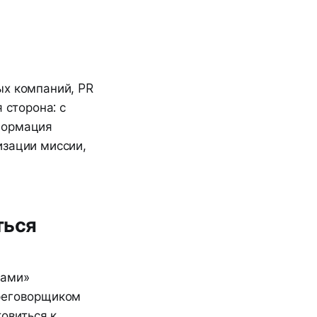
ых компаний, PR
 сторона: с
формация
изации миссии,
ться
лами»
ереговорщиком
товиться к