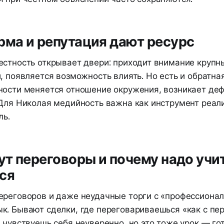
рма и репутация дают ресурс
естность открывает двери: приходит внимание крупн
, появляется возможность влиять. Но есть и обратная
ности меняется отношение окружения, возникает де
 Для Николая медийность важна как инструмент реал
ль.
дут переговоры и почему надо учи
ся
ереговоров и даже неудачные торги с «профессиона
к. Бывают сделки, где переговариваешься «как с п
 чувствуешь себя неуверенно, но это тоже урок — го