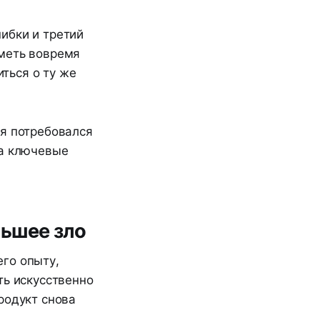
ибки и третий
уметь вовремя
иться о ту же
ия потребовался
ла ключевые
ньшeе зло
го опыту,
ть искусственно
родукт снова