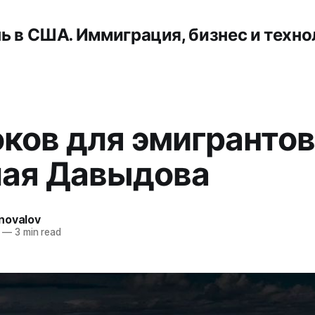
ь в США. Иммиграция, бизнес и техно
оков для эмигрантов
ая Давыдова
novalov
—
3 min read