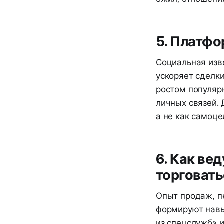
5. Платфо
Социальная изв
ускоряет сделки
ростом популяр
личных связей.
а не как самоце
6. Как ве
торговать
Опыт продаж, п
формируют навы
из спецслужб» и