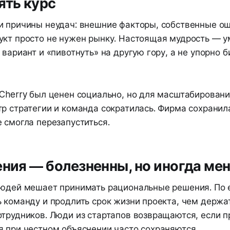
ять курс
и причины неудач: внешние факторы, собственные ош
укт просто не нужен рынку. Настоящая мудрость — 
 вариант и «пивотнуть» на другую гору, а не упорно б
 Cherry был ценен социально, но для масштабирован
тр стратегии и команда сократилась. Фирма сохрани
 смогла перезапуститься.
ения — болезненны, но иногда ме
людей мешает принимать рациональные решения. По е
 команду и продлить срок жизни проекта, чем держа
отрудников. Люди из стартапов возвращаются, если п
я при честном объяснении часто сохраняются.