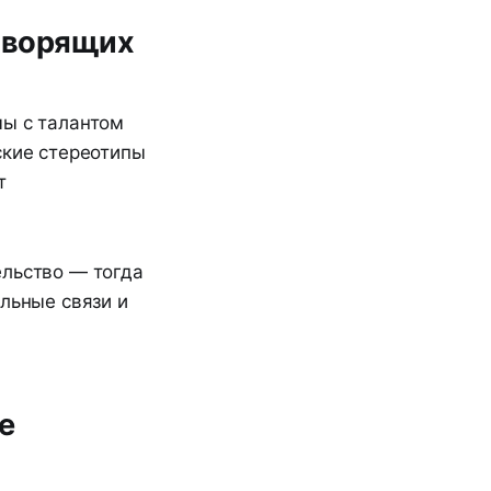
оворящих
мы с талантом
ские стереотипы
т
ельство — тогда
льные связи и
е