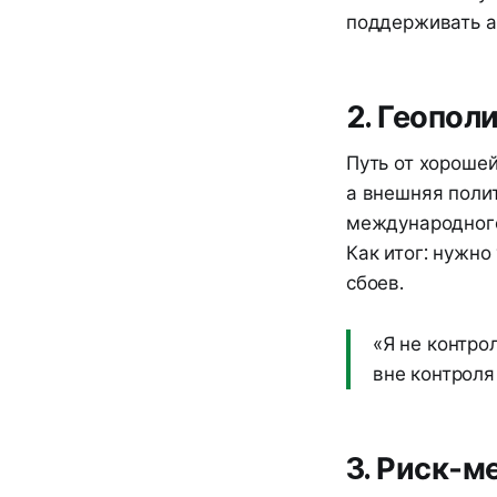
поддерживать а
2. Геопол
Путь от хорошей
а внешняя полит
международного
Как итог: нужно
сбоев.
«Я не контро
вне контроля
3. Риск‑м