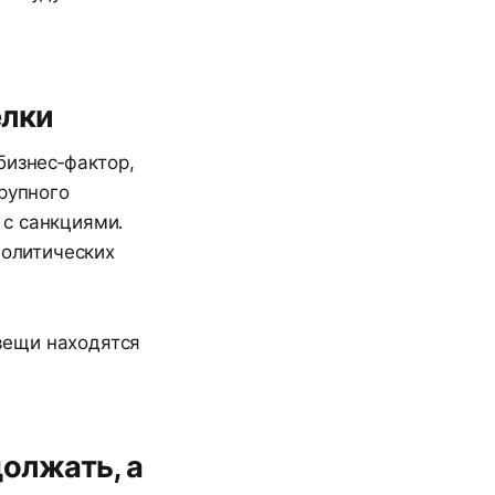
елки
бизнес‑фактор,
рупного
 с санкциями.
политических
вещи находятся
должать, а