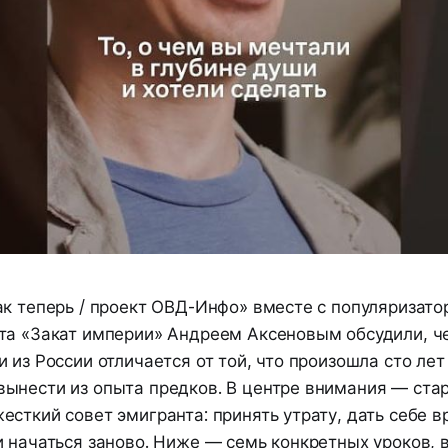
к теперь / проект ОВД-Инфо» вместе с популяризато
та «Закат империи» Андреем Аксеновым обсудили, 
 из России отличается от той, что произошла сто лет 
ынести из опыта предков. В центре внимания — стар
сткий совет эмигранта: принять утрату, дать себе в
и начаться заново. Ниже — семь конкретных уроков,