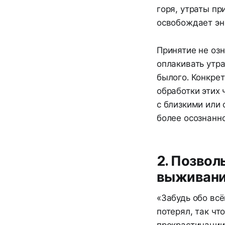
горя, утраты пр
освобождает эн
Принятие не озн
оплакивать утр
былого. Конкре
обработки этих 
с близкими или
более осознанно
2. Позвол
выживан
«Забудь обо всё
потерял, так чт