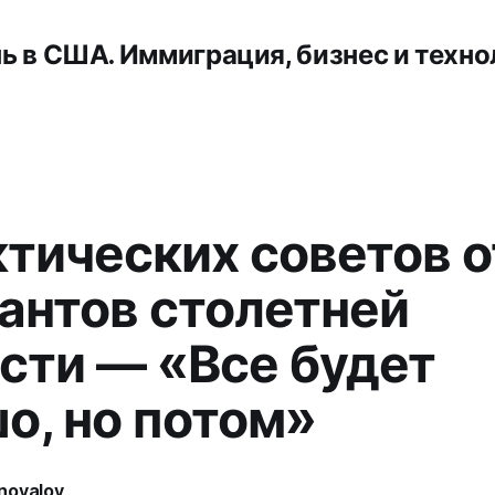
ь в США. Иммиграция, бизнес и техно
ктических советов о
антов столетней
сти — «Все будет
о, но потом»
novalov