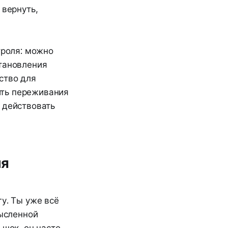
 вернуть,
троля: можно
становления
ство для
дить переживания
 действовать
ия
у. Ты уже всё
мысленной