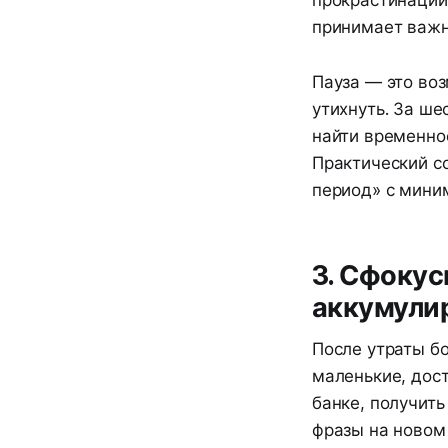
прокрастинации,
принимает важн
Пауза — это во
утихнуть. За ш
найти временное
Практический с
период» с мини
3. Сфокус
аккумули
После утраты б
маленькие, дос
банке, получит
фразы на новом