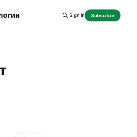
логии
Sign in
Subscribe
т