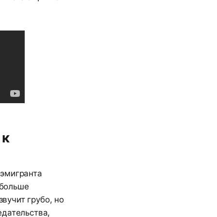
 к
 эмигранта
 больше
звучит грубо, но
едательства,