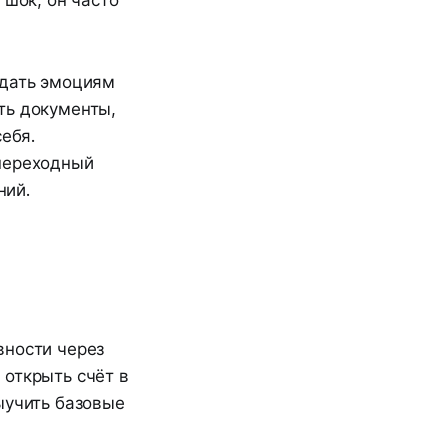
 шок, он часто
 дать эмоциям
ть документы,
ебя.
«переходный
ний.
вности через
 открыть счёт в
ыучить базовые