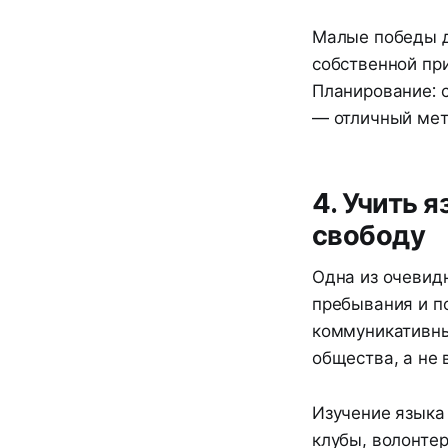
Малые победы д
собственной пр
Планирование: с
— отличный мет
4. Учить 
свободу
Одна из очевид
пребывания и п
коммуникативны
общества, а не 
Изучение языка
клубы, волонте