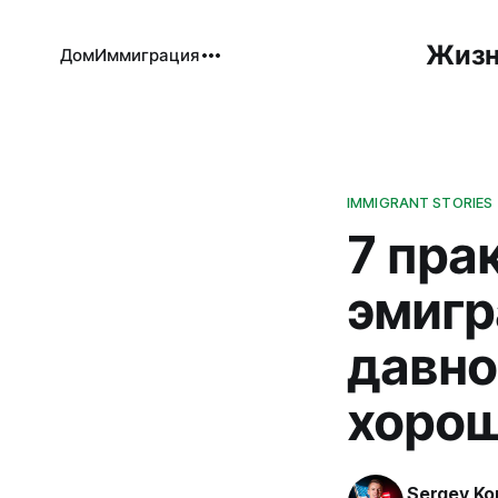
Жизн
Дом
Иммиграция
IMMIGRANT STORIES
7 пра
эмигр
давно
хорош
Sergey Ko