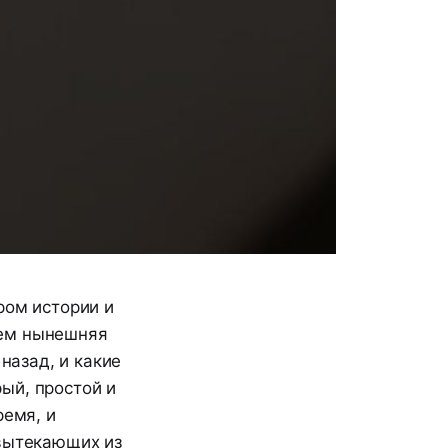
ром истории и
чем нынешняя
назад, и какие
ый, простой и
ремя, и
 вытекающих из