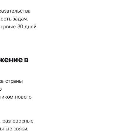
казательства
ость задач.
 первые 30 дней
жение в
ка страны
о
ником нового
, разговорные
ьные связи.