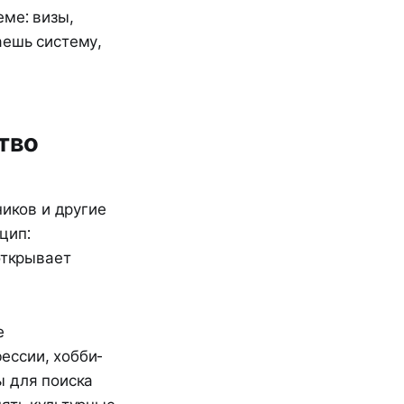
ме: визы,
аешь систему,
тво
ников и другие
цип:
открывает
е
ессии, хобби-
ы для поиска