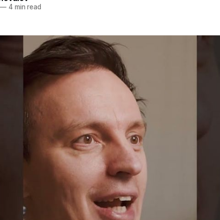
—
4 min read