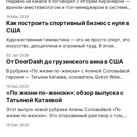
Недавно на канале я поговорил с Игорем Киржнером —
врачом-анестезиологом и топ-менеджером в системе
здравоохранения США. Он много лет работает внутри
19 Mar 2026
американских госпиталей, управляет медицинскими
Как построить спортивный бизнес с нуля в
командами и участвует в оптимизации процессов в
США
десятках больниц по всей стране. Мы поговорили о
том, как на самом деле работает медицина в США.
Художественная гимнастика — это не просто спорт, это
искусство, дисциплина и огромный труд. В этом
руководстве мы разберем путь Маши Калужской,
02 Jan 2026
основательницы клуба «Champion Rhythmics» в Сан-
От DoorDash до грузинского вина в США
Диего, и узнаем, как превратить спортивное прошлое в
успешный бизнес в США. Шаг 1 Получите
В рубрике «По жизни по-женски» с Алиной Соловьёвой
профессиональное образование Фундамент успеха
героиня — Татьяна Катаева, основатель Qvevri Wine
закладывается еще до переезда. Маша
Georgia и маркетолог с опытом работы в Johnson &
16 Dec 2025
Johnson — делится своим путём: переездом в США,
«По жизни по‑женски»: обзор выпуска с
стартом семейного бизнеса по импорту грузинского
Татьяной Катаевой
вина, решением трудностей миграции и честным
разговором о поиске нового направления в жизни.
Этот выпуск новой рубрики Алины Соловьёвой «По
жизни по‑женски». Это откровенный разговор о том,
как женщина одновременно строит семью, карьеру и
16 Dec 2025
бизнес в другой стране. Гостья — Татьяна Катаева,
основатель Qvevri Wine Georgia и маркетолог с опытом