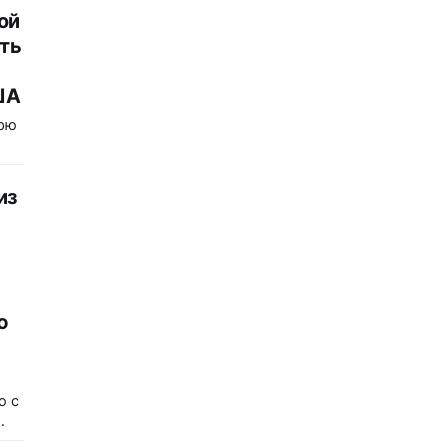
ой
ть
ША
орю
й
из
ить
ля
ю
 из
о
ю с
Путь в
лем