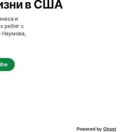
изни в США
знеса и
х ребят с
 Наумова,
ibe
Powered by
Ghost