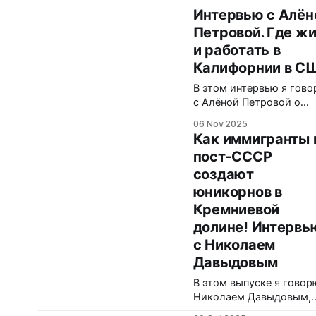
Интервью с Алён
Петровой. Где жи
и работать в
Калифорнии в С
В этом интервью я гов
с Алёной Петровой о
переезде в США,
06 Nov 2025
адаптации в Кремниево
Как иммигранты 
долине, о том, как стро
пост-СССР
бизнес и привлекать
создают
инвестиции, и почему д
многих эмигрантов
юникорнов в
главная проблема —
Кремниевой
умение себя продавать.
долине! Интервь
Ниже — честные ответы
с Николаем
разговора: от бытовых
испытаний коливинга д
Давыдовым
практики работы
В этом выпуске я говор
венчурного фонда. 
Николаем Давыдовым,
инвестором и основате