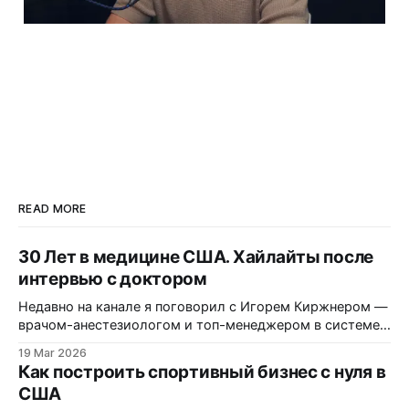
READ MORE
30 Лет в медицине США. Хайлайты после
интервью с доктором
Недавно на канале я поговорил с Игорем Киржнером —
врачом-анестезиологом и топ-менеджером в системе
здравоохранения США. Он много лет работает внутри
19 Mar 2026
американских госпиталей, управляет медицинскими
Как построить спортивный бизнес с нуля в
командами и участвует в оптимизации процессов в
США
десятках больниц по всей стране. Мы поговорили о