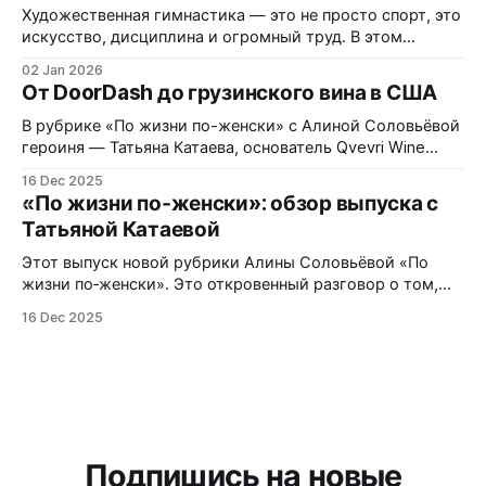
том, как на самом деле работает медицина в США.
Художественная гимнастика — это не просто спорт, это
искусство, дисциплина и огромный труд. В этом
руководстве мы разберем путь Маши Калужской,
02 Jan 2026
основательницы клуба «Champion Rhythmics» в Сан-
От DoorDash до грузинского вина в США
Диего, и узнаем, как превратить спортивное прошлое в
успешный бизнес в США. Шаг 1 Получите
В рубрике «По жизни по-женски» с Алиной Соловьёвой
профессиональное образование Фундамент успеха
героиня — Татьяна Катаева, основатель Qvevri Wine
закладывается еще до переезда. Маша
Georgia и маркетолог с опытом работы в Johnson &
16 Dec 2025
Johnson — делится своим путём: переездом в США,
«По жизни по‑женски»: обзор выпуска с
стартом семейного бизнеса по импорту грузинского
Татьяной Катаевой
вина, решением трудностей миграции и честным
разговором о поиске нового направления в жизни.
Этот выпуск новой рубрики Алины Соловьёвой «По
жизни по‑женски». Это откровенный разговор о том,
как женщина одновременно строит семью, карьеру и
16 Dec 2025
бизнес в другой стране. Гостья — Татьяна Катаева,
основатель Qvevri Wine Georgia и маркетолог с опытом
в Johnson & Johnson, — делится своим маршрутом от «я
не материал предпринимателя» до
Подпишись на новые